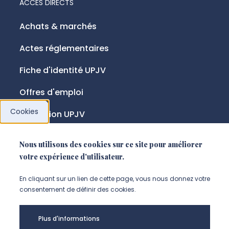
ACCÈS DIRECTS
Achats & marchés
Actes réglementaires
Fiche d'identité UPJV
Offres d'emploi
Cookies
Fondation UPJV
Nous utilisons des cookies sur ce site pour améliorer
NOUS SUIVRE
votre expérience d'utilisateur.
Suivez-nous sur instagram (Nou
Suivez-nous sur linkedin (N
Suivez-nous sur facebo
En cliquant sur un lien de cette page, vous nous donnez votre
consentement de définir des cookies.
Mentions légales
Plus d'informations