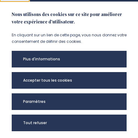
Nous utilisons des cookies sur ce site pour améliorer
NOUS SUIVRE
votre expérience d'utilisateur.
Suivez-nous sur instagram (Nou
Suivez-nous sur linkedin (N
Suivez-nous sur facebo
En cliquant sur un lien de cette page, vous nous donnez votre
consentement de définir des cookies.
Mentions légales
Plus d'informations
Accessibilité
Données personnelles
Accepter tous les cookies
Université de Picardie Jules Verne -
Paramètres
@Copyright 2024
Tout refuser