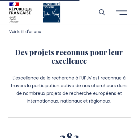
Aller à l’entête de page
Aller au menu principale
Aller au contenu principal
Aller à la recherche
Passer aux cookies
Aller au pied de page
Voir le fil d'ariane
Des projets reconnus pour leur
excellence
L'excellence de la recherche à l'UPJV est reconnue à
travers la participation active de nos chercheurs dans
de nombreux projets de recherche européens et
internationaux, nationaux et régionaux.
283