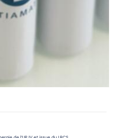
rgie de l’UPJV et issue du LRCS