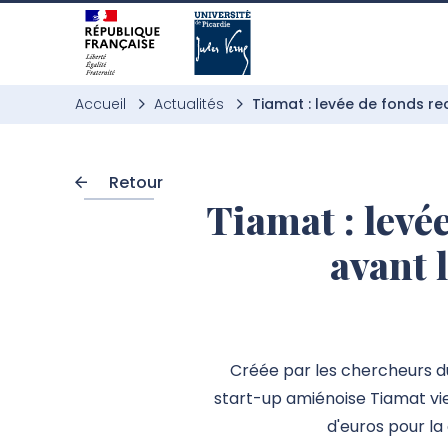
Aller à l’entête de page
Aller au menu principale
Aller au contenu principal
Aller à la recherche
Passer aux cookies
Aller au pied de page
Accueil
Actualités
Tiamat : levée de fonds re
Retour
Tiamat : levé
avant 
Créée par les chercheurs du
start-up amiénoise Tiamat vi
d'euros pour la