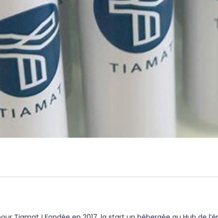
r Tiamat ! Fondée en 2017, la start up hébergée au Hub de l’éne