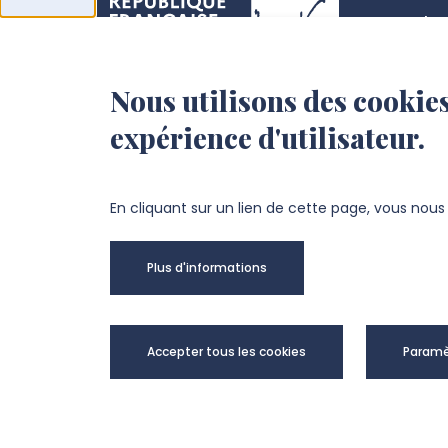
Acha
Actes
Nous utilisons des cookies
l’Université de
Fiche
expérience d'utilisateur.
Picardie Jules Verne
Offre
Fond
Chemin du Thil
En cliquant sur un lien de cette page, vous nou
80025 Amiens Cedex 1
Plus d'informations
+33 3 22 82 72 72
Univer
Accepter tous les cookies
Paramè
@Copy