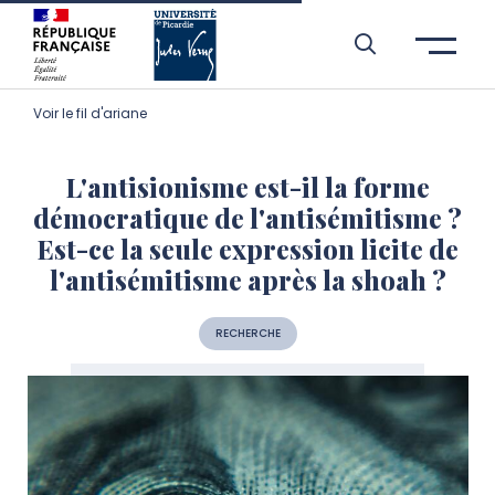
Aller à l’entête de page
Aller au menu principale
Aller au contenu principal
Aller à la recherche
Passer aux cookies
Aller au pied de page
Voir le fil d'ariane
L'antisionisme est-il la forme
démocratique de l'antisémitisme ?
Est-ce la seule expression licite de
l'antisémitisme après la shoah ?
RECHERCHE