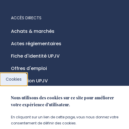
ACCÈS DIRECTS
Achats & marchés
Actes réglementaires
Fiche d'identité UPJV
Offres d'emploi
Cookies
Fondation UPJV
Nous utilisons des cookies sur ce site pour améliorer
NOUS SUIVRE
votre expérience d'utilisateur.
Suivez-nous sur instagram (Nou
Suivez-nous sur linkedin (N
Suivez-nous sur facebo
En cliquant sur un lien de cette page, vous nous donnez votre
consentement de définir des cookies.