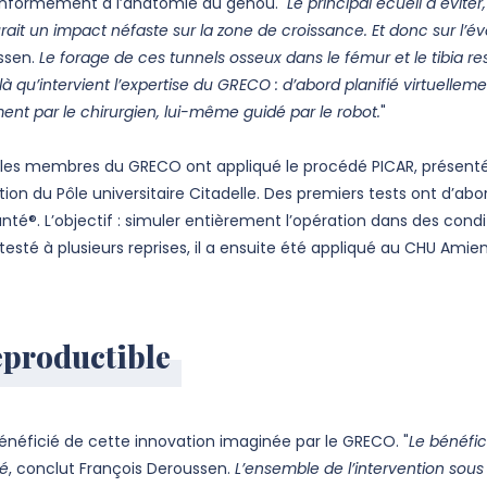
 conformément à l’anatomie du genou.
"Le principal écueil à éviter
ait un impact néfaste sur la zone de croissance. Et donc sur l’é
ssen.
Le forage de ces tunnels osseux dans le fémur et le tibia res
là qu’intervient l’expertise du GRECO : d’abord planifié virtuelleme
ment par le chirurgien, lui-même guidé par le robot.
"
l, les membres du GRECO ont appliqué le procédé PICAR, présen
ion du Pôle universitaire Citadelle. Des premiers tests ont d’abo
é®. L’objectif : simuler entièrement l’opération dans des conditi
 testé à plusieurs reprises, il a ensuite été appliqué au CHU Ami
reproductible
 bénéficié de cette innovation imaginée par le GRECO. "
Le bénéfic
vé
, conclut François Deroussen.
L’ensemble de l’intervention sous