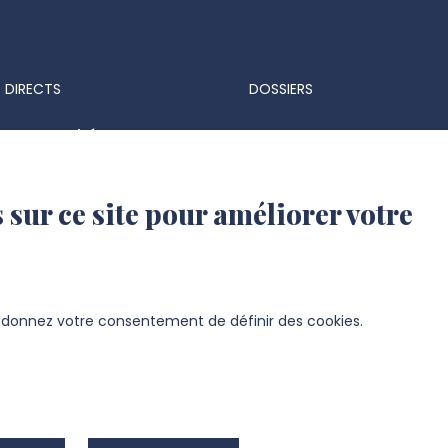
 DIRECTS
DOSSIERS
ts & marchés
Espace Presse
 réglementaires
Identité visuelle et logo
 sur ce site pour améliorer votre
 d'identité UPJV
s d'emploi
ation UPJV
s donnez votre consentement de définir des cookies.
sité de Picardie Jules Verne -
Mentions