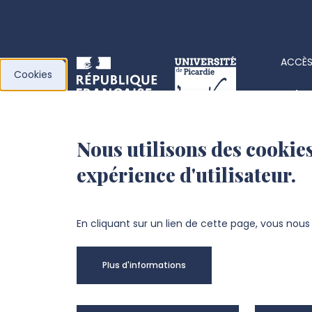
ACCÈS
Cookies
Acha
Actes
Nous utilisons des cookies
l’Université de
Fiche
expérience d'utilisateur.
Picardie Jules Verne
Offre
Fond
Chemin du Thil
En cliquant sur un lien de cette page, vous nou
80025 Amiens Cedex 1
Plus d'informations
+33 3 22 82 72 72
Univer