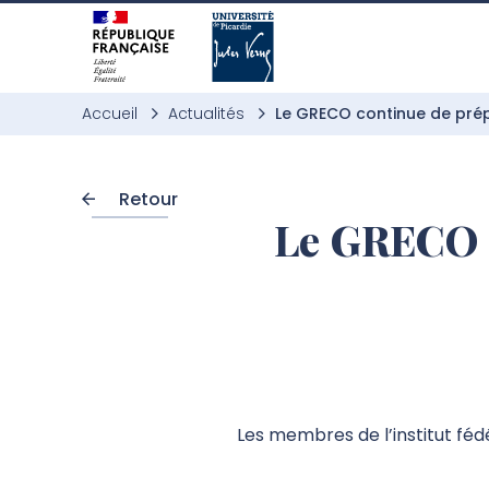
Aller à l’entête de page
Aller au menu principale
Aller au contenu principal
Aller à la recherche
Passer aux cookies
Aller au pied de page
Accueil
Actualités
Le GRECO continue de prép
Retour
Le GRECO c
Les membres de l’institut féd