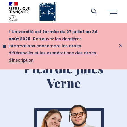
Aller à l’entête de page
Aller au menu principale
Aller au contenu principal
Aller à la recherche
Passer aux cookies
Aller au pied de page
L'Université est fermée du 27 juillet au 24
Osons l'avenir à
août 2026.
Retrouvez les dernières
informations concernant les droits
l'Université de
différenciés et les exonérations des droits
d'inscription
Picardie Jules
Verne