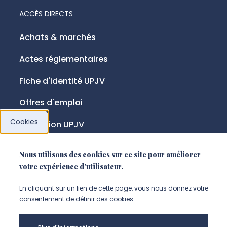
ACCÈS DIRECTS
Achats & marchés
Actes réglementaires
Fiche d'identité UPJV
Offres d'emploi
Cookies
Fondation UPJV
Nous utilisons des cookies sur ce site pour améliorer
NOUS SUIVRE
votre expérience d'utilisateur.
Suivez-nous sur instagram (Nou
Suivez-nous sur linkedin (N
Suivez-nous sur facebo
En cliquant sur un lien de cette page, vous nous donnez votre
consentement de définir des cookies.